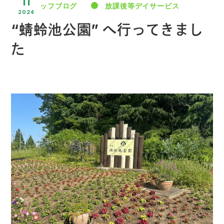
11
スタッフブログ
放課後等デイサービス
2024
“蜻蛉池公園” へ行ってきまし
た