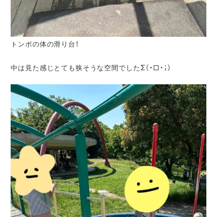
トンボの体の滑り台！
中は見た感じとても狭そうな空間でしたΣ（・□・；）