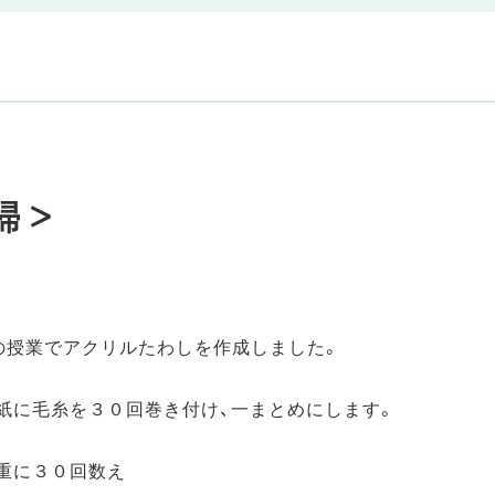
掃＞
の授業でアクリルたわしを作成しました。
紙に毛糸を３０回巻き付け、一まとめにします。
重に３０回数え